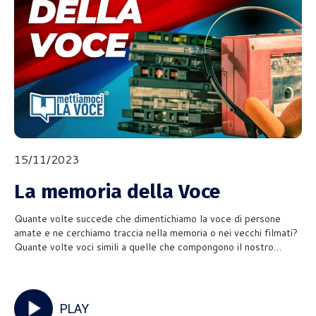
15/11/2023
La memoria della Voce
Quante volte succede che dimentichiamo la voce di persone
amate e ne cerchiamo traccia nella memoria o nei vecchi filmati?
Quante volte voci simili a quelle che compongono il nostro
ambiente emotivo, ci attivano?Oggi parliamo della memoria
della voce, un tema proposto da Francesco, o meglio, da una p
PLAY