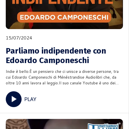
15/07/2024
Parliamo indipendente con
Edoardo Camponeschi
Indie è bello.È un pensiero che ci unisce a diverse persone, tra
cui Edoardo Camponeschi di Ménéstrandise Audiolibri che, da
oltre 10 anni lavora al leggio.Il suo canale Youtube è uno dei
maggiori punti di riferimento per chi approccia alla piattaforma
per ascoltare o per…rubare con le orecchie.Insi
PLAY