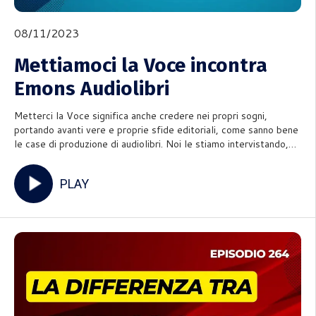
08/11/2023
Mettiamoci la Voce incontra
Emons Audiolibri
Metterci la Voce significa anche credere nei propri sogni,
portando avanti vere e proprie sfide editoriali, come sanno bene
le case di produzione di audiolibri. Noi le stiamo intervistando,
per parlare di voce, di cura, dell'importanza delle storie e del
lavoro di squadra che non può mancare. Ai nos
PLAY