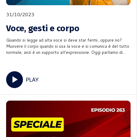
31/10/2023
Voce, gesti e corpo
Quando si legge ad alta voce si deve star fermi...oppure no?
Muovere il corpo quando si usa la voce e si comunica è del tutto
normale, anzi è un supporto all'espressione. Oggi parliamo di
voce, gesti e corpo nella lettura espressiva e nella registrazione
degli audiolibri. -----------METTIAMOCI LA VOC
PLAY