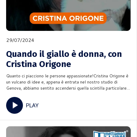
29/07/2024
Quando il giallo è donna, con
Cristina Origone
Quanto ci piacciono le persone appassionate!Cristina Origone è
un vulcano di idee e, appena è entrata nel nostro studio di
Genova, abbiamo sentito accendersi quella scintilla particolare
che prende vita quando incontriamo vulcani creativi come
lei.Scrittrice, autrice per Golem Edizione, HarperCollin
PLAY