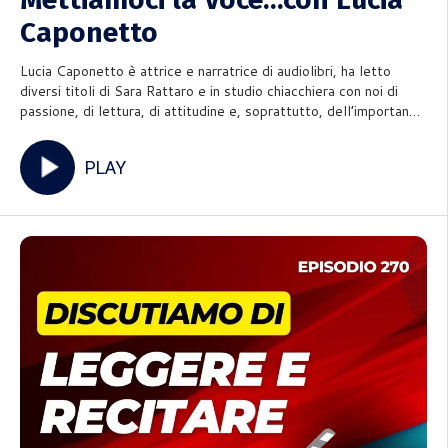
Caponetto
Lucia Caponetto è attrice e narratrice di audiolibri, ha letto
diversi titoli di Sara Rattaro e in studio chiacchiera con noi di
passione, di lettura, di attitudine e, soprattutto, dell’importanza
di scegliere di fare rete, una rete etica e nutriente che spazza
via il marketing, esalta la componente
PLAY