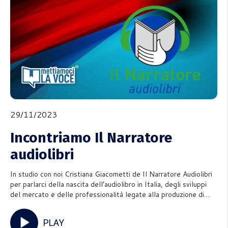
29/11/2023
Incontriamo Il Narratore
audiolibri
In studio con noi Cristiana Giacometti de Il Narratore Audiolibri
per parlarci della nascita dell’audiolibro in Italia, degli sviluppi
del mercato e delle professionalità legate alla produzione di
audiolibri.Puntata imperdibile per chi vuole diventare narratore di
audiolibri, vuole pubblicare il suo
PLAY