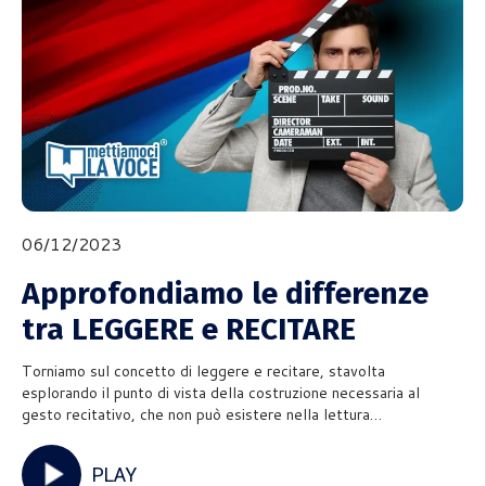
06/12/2023
Approfondiamo le differenze
tra LEGGERE e RECITARE
Torniamo sul concetto di leggere e recitare, stavolta
esplorando il punto di vista della costruzione necessaria al
gesto recitativo, che non può esistere nella lettura
espressiva.In studio con noi l’amico e collaboratore Manuel
Peruffo, che è venuto a trovarci nelle nuova sede di
PLAY
Genova.Della differ