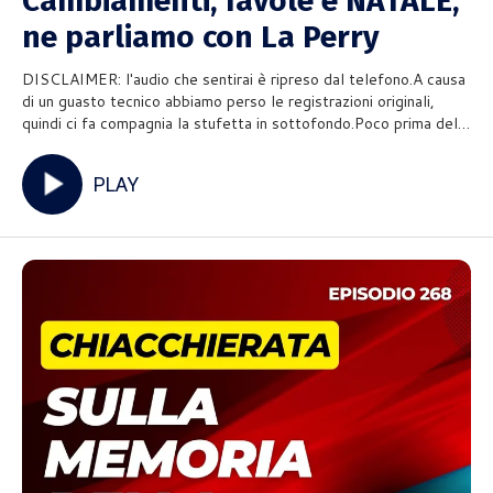
Cambiamenti, favole e NATALE,
ne parliamo con La Perry
DISCLAIMER: l'audio che sentirai è ripreso dal telefono.A causa
di un guasto tecnico abbiamo perso le registrazioni originali,
quindi ci fa compagnia la stufetta in sottofondo.Poco prima della
pausa natalizia abbiamo avuto ospiti in casa Mettiamoci la Voce:
La Perry è venuta a trovarci per un worksh
PLAY