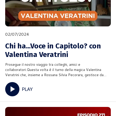
02/07/2024
Chi ha...Voce in Capitolo? con
Valentina Veratrini
Prosegue il nostro viaggio tra colleghi, amici e
collaboratori.Questa volta è il turno della magica Valentina
Veratrini che, insieme a Rossana Silvia Pecorara, gestisce da
diversi anni la casa editrice Voce in Capitolo Edizioni.Insieme a
lei parliamo appassionatamente di voce, di recitazione, di equ
PLAY