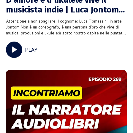
musicista indie | Luca Jontom
Tomassini a Mettiamoci la Voce
Attenzione a non sbagliare il cognome: Luca Tomassini, in arte
Jontom.Non è un coreografo, è una persona d’oro che vive di
musica, produzioni e ukulele;è stato nostro ospite nelle puntate
registrate (a dicembre!) per parlare di royalty free economy, di
voce, di arte, di tante cose nerd e della belle
PLAY