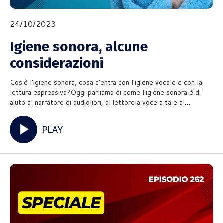
24/10/2023
Igiene sonora, alcune
considerazioni
Cos'è l'igiene sonora, cosa c'entra con l'igiene vocale e con la
lettura espressiva?Oggi parliamo di come l'igiene sonora è di
aiuto al narratore di audiolibri, al lettore a voce alta e al
donatore di voce...ma non solo: chiunque fa voce può trarne
beneficio!A breve uscirà anche un contenuto per Aca
PLAY